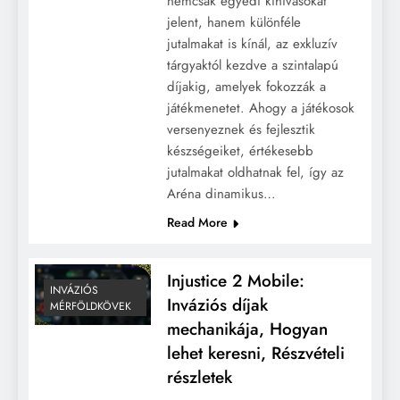
nemcsak egyedi kihívásokat
jelent, hanem különféle
jutalmakat is kínál, az exkluzív
tárgyaktól kezdve a szintalapú
díjakig, amelyek fokozzák a
játékmenetet. Ahogy a játékosok
versenyeznek és fejlesztik
készségeiket, értékesebb
jutalmakat oldhatnak fel, így az
Aréna dinamikus…
Read More
Injustice 2 Mobile:
INVÁZIÓS
Inváziós díjak
MÉRFÖLDKÖVEK
mechanikája, Hogyan
lehet keresni, Részvételi
részletek