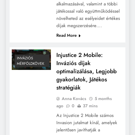
alkalmazásával, valamint a többi
játékossal való együttműködéssel
növelheted az esélyeidet értékes
díjak megszerzésére….
Read More
Injustice 2 Mobile:
INVÁZIÓS
Inváziós díjak
MÉRFÖLDKÖVEK
optimalizálása, Legjobb
gyakorlatok, Játékos
stratégiák
Anna Kovács
5 months
ago
0
37 mins
Az Injustice 2 Mobile számos
Invasion jutalmat kínál, amelyek
jelentősen javíthatják a