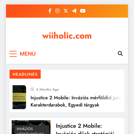
Skip
to
content
wiiholic.com
MENU
HEADLINES
4 Months Ago
Injustice 2 Mobile: Inváziós mérföldkő jutalmak,
Karakterdarabok, Egyedi tárgyak
Injustice 2 Mobile:
INVÁZIÓS
Inváziós díjak stratégiái,