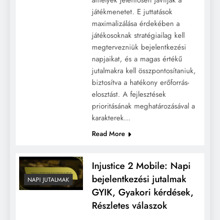
játékmenetet. E juttatások
maximalizálása érdekében a
játékosoknak stratégiailag kell
megtervezniük bejelentkezési
napjaikat, és a magas értékű
jutalmakra kell összpontosítaniuk,
biztosítva a hatékony erőforrás-
elosztást. A fejlesztések
prioritásának meghatározásával a
karakterek…
Read More
Injustice 2 Mobile: Napi
bejelentkezési jutalmak
NAPI JUTALMAK
GYIK, Gyakori kérdések,
Részletes válaszok