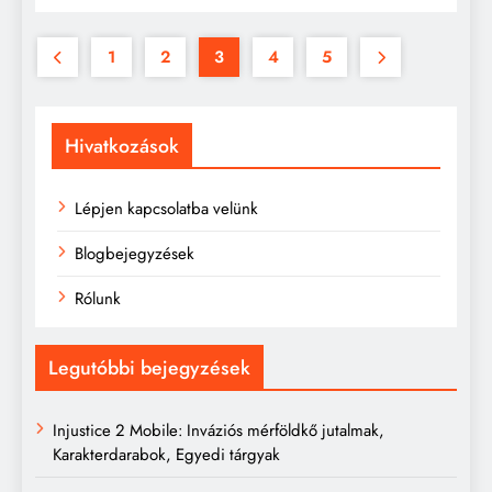
1
2
3
4
5
Hivatkozások
Lépjen kapcsolatba velünk
Blogbejegyzések
Rólunk
Legutóbbi bejegyzések
Injustice 2 Mobile: Inváziós mérföldkő jutalmak,
Karakterdarabok, Egyedi tárgyak