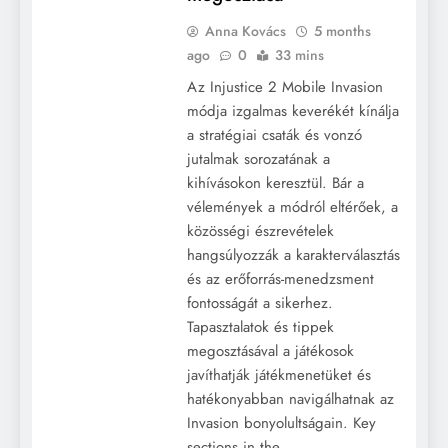
Anna Kovács
5 months
ago
0
33 mins
Az Injustice 2 Mobile Invasion
módja izgalmas keverékét kínálja
a stratégiai csaták és vonzó
jutalmak sorozatának a
kihívásokon keresztül. Bár a
vélemények a módról eltérőek, a
közösségi észrevételek
hangsúlyozzák a karakterválasztás
és az erőforrás-menedzsment
fontosságát a sikerhez.
Tapasztalatok és tippek
megosztásával a játékosok
javíthatják játékmenetüket és
hatékonyabban navigálhatnak az
Invasion bonyolultságain. Key
sections in the…