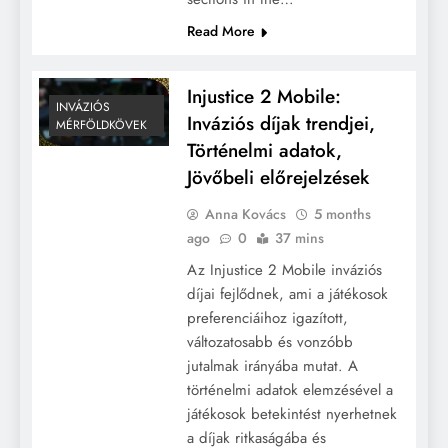
Read More
Injustice 2 Mobile:
INVÁZIÓS
Inváziós díjak trendjei,
MÉRFÖLDKÖVEK
Történelmi adatok,
Jövőbeli előrejelzések
Anna Kovács
5 months
ago
0
37 mins
Az Injustice 2 Mobile inváziós
díjai fejlődnek, ami a játékosok
preferenciáihoz igazított,
változatosabb és vonzóbb
jutalmak irányába mutat. A
történelmi adatok elemzésével a
játékosok betekintést nyerhetnek
a díjak ritkaságába és