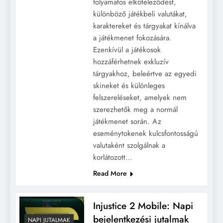
folyamatos elköteleződést,
különböző játékbeli valutákat,
karaktereket és tárgyakat kínálva
a játékmenet fokozására.
Ezenkívül a játékosok
hozzáférhetnek exkluzív
tárgyakhoz, beleértve az egyedi
skineket és különleges
felszereléseket, amelyek nem
szerezhetők meg a normál
játékmenet során. Az
eseménytokenek kulcsfontosságú
valutaként szolgálnak a
korlátozott…
Read More
Injustice 2 Mobile: Napi
bejelentkezési jutalmak
NAPI JUTALMAK