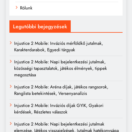
Rólunk
Legutóbbi bejegyzések
Injustice 2 Mobile: Inváziós mérföldkő jutalmak,
Karakterdarabok, Egyedi tárgyak
Injustice 2 Mobile: Napi bejelentkezési jutalmak,
közösségi tapasztalatok, játékos élmények, tippek
megosztása
Injustice 2 Mobile: Aréna díjak, játékos rangsorok,
Ranglista betekintések, Versenyanalízis
Injustice 2 Mobile: Inváziós díjak GYIK, Gyakori
kérdések, Részletes válaszok
Injustice 2 Mobile: Napi bejelentkezési jutalmak
elemzése, Játékos visszajelzések, Jutalmak hatékonysága