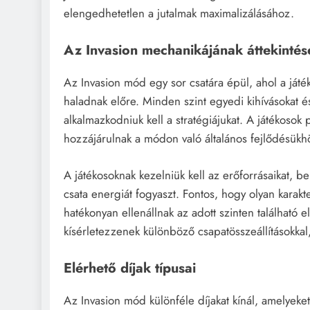
elengedhetetlen a jutalmak maximalizálásához.
Az Invasion mechanikájának áttekintés
Az Invasion mód egy sor csatára épül, ahol a játé
haladnak előre. Minden szint egyedi kihívásokat é
alkalmazkodniuk kell a stratégiájukat. A játékosok
hozzájárulnak a módon való általános fejlődésükh
A játékosoknak kezelniük kell az erőforrásaikat, b
csata energiát fogyaszt. Fontos, hogy olyan karakt
hatékonyan ellenállnak az adott szinten található
kísérletezzenek különböző csapatösszeállításokka
Elérhető díjak típusai
Az Invasion mód különféle díjakat kínál, amelyeket