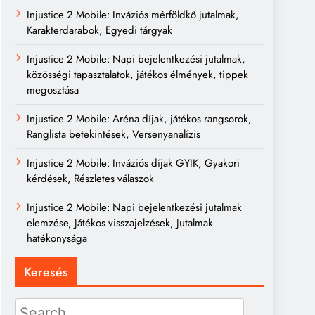
Injustice 2 Mobile: Inváziós mérföldkő jutalmak,
Karakterdarabok, Egyedi tárgyak
Injustice 2 Mobile: Napi bejelentkezési jutalmak,
közösségi tapasztalatok, játékos élmények, tippek
megosztása
Injustice 2 Mobile: Aréna díjak, játékos rangsorok,
Ranglista betekintések, Versenyanalízis
Injustice 2 Mobile: Inváziós díjak GYIK, Gyakori
kérdések, Részletes válaszok
Injustice 2 Mobile: Napi bejelentkezési jutalmak
elemzése, Játékos visszajelzések, Jutalmak
hatékonysága
Keresés
Search