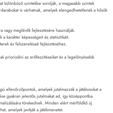
akat különböző szintekbe sorolják, a magasabb szintek
erdarabokat is várhatnak, amelyek elengedhetetlenek a hősök
ra vagy meglévők fejlesztésére használják.
 a karakter képességeit és statisztikáit.
rek és felszerelések fejlesztéséhez.
ak priorizálni az erőfeszítéseiket és a legelőnyösebb
gú ellenőrzőpontok, amelyek jutalmazzák a játékosokat a
ése gyakran jelentős jutalmakat ad, így középpontba
imalizálására törekednek. Minden elért mérföldkő új
that, amelyek javítják a játékmenetet.