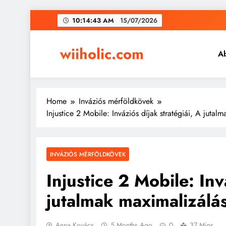
Skip
10:14:44 AM
15/07/2026
to
content
wiiholic.com
A
Home
Inváziós mérföldkövek
Injustice 2 Mobile: Inváziós díjak stratégiái, A jutalm
INVÁZIÓS MÉRFÖLDKÖVEK
Injustice 2 Mobile: Inv
jutalmak maximalizálás
Anna Kovács
5 Months Ago
0
37 Mins