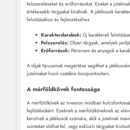
felszereléseket és erőforrásokat. Ezeket a jutalm
értékesebb tárgyakat kínálnak. A játékosok karakt
feloldásához és fejlesztéséhez.
Karakterdarabok:
Új karakterek feloldásá
Felszerelés:
Olyan tárgyak, amelyek javítják
Erőforrások:
Pénznem és anyagok a karakte
A díjak típusainak megértése segíthet a játékosokn
jutalmakat hozó csatákra összpontosítani.
A mérföldkövek fontossága
A mérföldkövek az Invasion módban kulcsfontossá
fejlődésükért. Ezeknek a mérföldköveknek az elér
kerülnek a játékosok számára, akik a jutalmak max
szinteket oldhat fel, vagy exkluzív tárgyakat biztosí