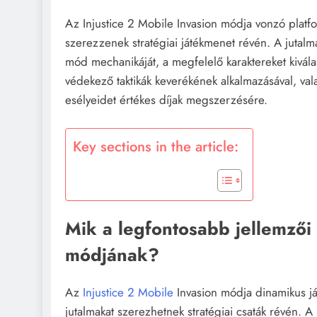
Az Injustice 2 Mobile Invasion módja vonzó platfo
szerezzenek stratégiai játékmenet révén. A juta
mód mechanikáját, a megfelelő karaktereket kivála
védekező taktikák keverékének alkalmazásával, val
esélyeidet értékes díjak megszerzésére.
Key sections in the article:
Mik a legfontosabb jellemzői 
módjának?
Az
Injustice 2 Mobile
Invasion módja dinamikus já
jutalmakat szerezhetnek stratégiai csaták révén. A