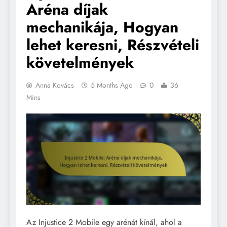
Aréna díjak
mechanikája, Hogyan
lehet keresni, Részvételi
követelmények
Anna Kovács
5 Months Ago
0
36
Mins
Az Injustice 2 Mobile egy arénát kínál, ahol a