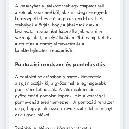
A versenyhez a játékosoknak egy csapatot kell
alkotniuk karakterekből, akik mindegyike egyedi
képességekkel és erősségekkel rendelkezik. A
szabályok előírják, hogy a játékosok csak a
kiválasztott csapatukat használhatják az aréna
szezonja alatt, amely általában több napig tart. Ez
a struktúra a stratégiai tervezést és a
karakterfejlesztést népszerűsíti.
Pontozási rendszer és pontelosztás
A pontokat az arénában a harcok kimenetele
alapján osztják ki, a győzelmek a legmagasabb
pontszámokat hozzák. A játékosok minden
győzelemért pontokat kapnak, míg a vereségek
pontlevonást eredményeznek. A pontozási rendszer
célja, hogy jutalmazza a következetes teljesítményt
és a ügyes játékot.
Továbbá, a játékosok bónuszpontokat is