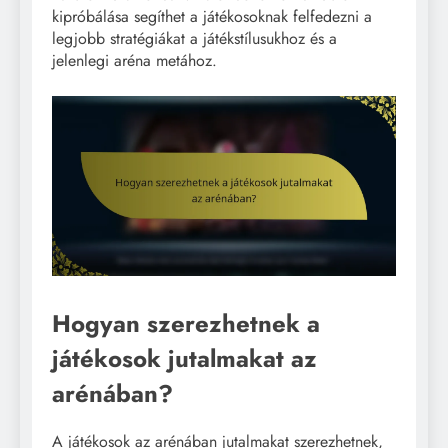
kipróbálása segíthet a játékosoknak felfedezni a
legjobb stratégiákat a játékstílusukhoz és a
jelenlegi aréna metához.
Hogyan szerezhetnek a
játékosok jutalmakat az
arénában?
A játékosok az arénában jutalmakat szerezhetnek,