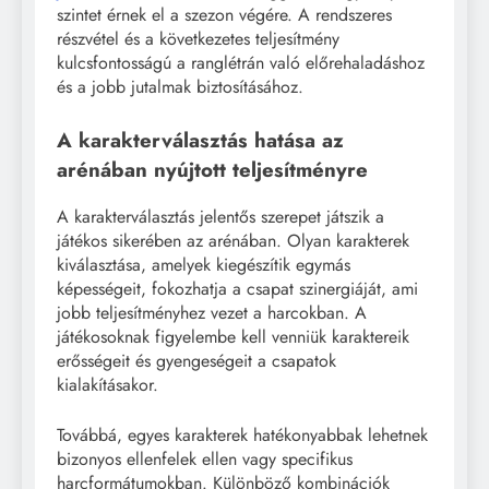
szintet érnek el a szezon végére. A rendszeres
részvétel és a következetes teljesítmény
kulcsfontosságú a ranglétrán való előrehaladáshoz
és a jobb jutalmak biztosításához.
A karakterválasztás hatása az
arénában nyújtott teljesítményre
A karakterválasztás jelentős szerepet játszik a
játékos sikerében az arénában. Olyan karakterek
kiválasztása, amelyek kiegészítik egymás
képességeit, fokozhatja a csapat szinergiáját, ami
jobb teljesítményhez vezet a harcokban. A
játékosoknak figyelembe kell venniük karaktereik
erősségeit és gyengeségeit a csapatok
kialakításakor.
Továbbá, egyes karakterek hatékonyabbak lehetnek
bizonyos ellenfelek ellen vagy specifikus
harcformátumokban. Különböző kombinációk