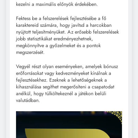
kezelni a maximális előnyök érdekében.
Fektess be a felszerelések fejlesztésébe a fő
karaktereid számára, hogy javítsd a harcokban
nyújtott teljesítményüket. Az erősebb felszerelések
jobb statisztikákat eredményezhetnek,
megkönnyítve a győzelmeket és a pontok
megszerzését.
Vegyél részt olyan eseményeken, amelyek bónusz
erőforrásokat vagy kedvezményeket kínálnak a
fejlesztésekhez. Ezeknek a lehetőségeknek a
kihasználása segíthet megerősíteni a csapatodat
anélkül, hogy túlköltekeznél a játékon belüli
valutádban.