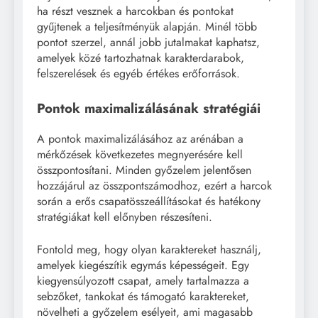
ha részt vesznek a harcokban és pontokat
gyűjtenek a teljesítményük alapján. Minél több
pontot szerzel, annál jobb jutalmakat kaphatsz,
amelyek közé tartozhatnak karakterdarabok,
felszerelések és egyéb értékes erőforrások.
Pontok maximalizálásának stratégiái
A pontok maximalizálásához az arénában a
mérkőzések következetes megnyerésére kell
összpontosítani. Minden győzelem jelentősen
hozzájárul az összpontszámodhoz, ezért a harcok
során a erős csapatösszeállításokat és hatékony
stratégiákat kell előnyben részesíteni.
Fontold meg, hogy olyan karaktereket használj,
amelyek kiegészítik egymás képességeit. Egy
kiegyensúlyozott csapat, amely tartalmazza a
sebzőket, tankokat és támogató karaktereket,
növelheti a győzelem esélyeit, ami magasabb