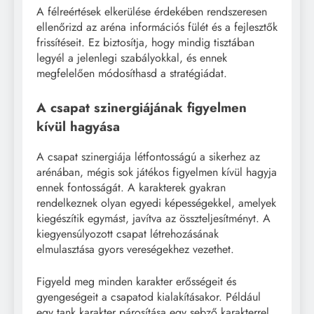
A félreértések elkerülése érdekében rendszeresen
ellenőrizd az aréna információs fülét és a fejlesztők
frissítéseit. Ez biztosítja, hogy mindig tisztában
legyél a jelenlegi szabályokkal, és ennek
megfelelően módosíthasd a stratégiádat.
A csapat szinergiájának figyelmen
kívül hagyása
A csapat szinergiája létfontosságú a sikerhez az
arénában, mégis sok játékos figyelmen kívül hagyja
ennek fontosságát. A karakterek gyakran
rendelkeznek olyan egyedi képességekkel, amelyek
kiegészítik egymást, javítva az összteljesítményt. A
kiegyensúlyozott csapat létrehozásának
elmulasztása gyors vereségekhez vezethet.
Figyeld meg minden karakter erősségeit és
gyengeségeit a csapatod kialakításakor. Például
egy tank karakter párosítása egy sebző karakterrel