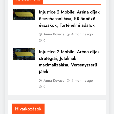
Injustice 2 Mobile: Aréna díjak
összehasonlítása, Különböző
évszakok, Történelmi adatok
Anna Kovács
4 months ago
0
Injustice 2 Mobile: Aréna díjak
stratégiái, Jutalmak
maximalizálása, Versenyszerű
játék
Anna Kovács
4 months ago
0
Hivatkozások