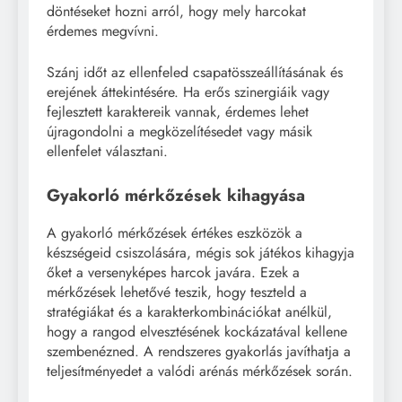
döntéseket hozni arról, hogy mely harcokat
érdemes megvívni.
Szánj időt az ellenfeled csapatösszeállításának és
erejének áttekintésére. Ha erős szinergiáik vagy
fejlesztett karaktereik vannak, érdemes lehet
újragondolni a megközelítésedet vagy másik
ellenfelet választani.
Gyakorló mérkőzések kihagyása
A gyakorló mérkőzések értékes eszközök a
készségeid csiszolására, mégis sok játékos kihagyja
őket a versenyképes harcok javára. Ezek a
mérkőzések lehetővé teszik, hogy teszteld a
stratégiákat és a karakterkombinációkat anélkül,
hogy a rangod elvesztésének kockázatával kellene
szembenézned. A rendszeres gyakorlás javíthatja a
teljesítményedet a valódi arénás mérkőzések során.