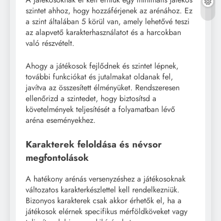
szintet ahhoz, hogy hozzáférjenek az arénához. Ez
a szint általában 5 körül van, amely lehetővé teszi
az alapvető karakterhasználatot és a harcokban
való részvételt.
Ahogy a játékosok fejlődnek és szintet lépnek,
további funkciókat és jutalmakat oldanak fel,
javítva az összesített élményüket. Rendszeresen
ellenőrizd a szintedet, hogy biztosítsd a
követelmények teljesítését a folyamatban lévő
aréna eseményekhez.
Karakterek feloldása és névsor
megfontolások
A hatékony arénás versenyzéshez a játékosoknak
változatos karakterkészlettel kell rendelkezniük.
Bizonyos karakterek csak akkor érhetők el, ha a
játékosok elérnek specifikus mérföldköveket vagy