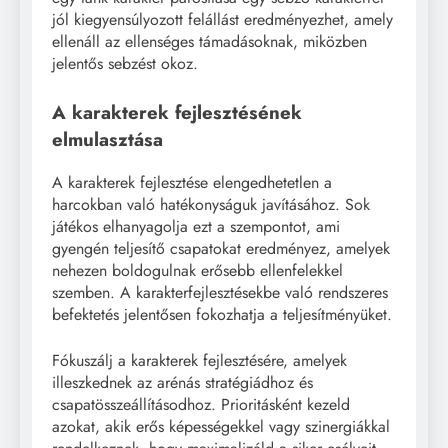
jól kiegyensúlyozott felállást eredményezhet, amely
ellenáll az ellenséges támadásoknak, miközben
jelentős sebzést okoz.
A karakterek fejlesztésének
elmulasztása
A karakterek fejlesztése elengedhetetlen a
harcokban való hatékonyságuk javításához. Sok
játékos elhanyagolja ezt a szempontot, ami
gyengén teljesítő csapatokat eredményez, amelyek
nehezen boldogulnak erősebb ellenfelekkel
szemben. A karakterfejlesztésekbe való rendszeres
befektetés jelentősen fokozhatja a teljesítményüket.
Fókuszálj a karakterek fejlesztésére, amelyek
illeszkednek az arénás stratégiádhoz és
csapatösszeállításodhoz. Prioritásként kezeld
azokat, akik erős képességekkel vagy szinergiákkal