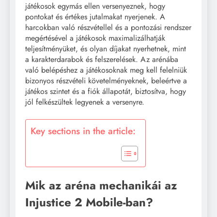
játékosok egymás ellen versenyeznek, hogy
pontokat és értékes jutalmakat nyerjenek. A
harcokban való részvétellel és a pontozási rendszer
megértésével a játékosok maximalizálhatják
teljesítményüket, és olyan díjakat nyerhetnek, mint
a karakterdarabok és felszerelések. Az arénába
való belépéshez a játékosoknak meg kell felelniük
bizonyos részvételi követelményeknek, beleértve a
játékos szintet és a fiók állapotát, biztosítva, hogy
jól felkészültek legyenek a versenyre.
Key sections in the article:
Mik az aréna mechanikái az
Injustice 2 Mobile-ban?