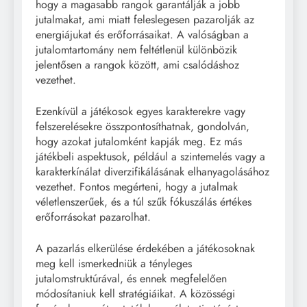
hogy a magasabb rangok garantálják a jobb
jutalmakat, ami miatt feleslegesen pazarolják az
energiájukat és erőforrásaikat. A valóságban a
jutalomtartomány nem feltétlenül különbözik
jelentősen a rangok között, ami csalódáshoz
vezethet.
Ezenkívül a játékosok egyes karakterekre vagy
felszerelésekre összpontosíthatnak, gondolván,
hogy azokat jutalomként kapják meg. Ez más
játékbeli aspektusok, például a szintemelés vagy a
karakterkínálat diverzifikálásának elhanyagolásához
vezethet. Fontos megérteni, hogy a jutalmak
véletlenszerűek, és a túl szűk fókuszálás értékes
erőforrásokat pazarolhat.
A pazarlás elkerülése érdekében a játékosoknak
meg kell ismerkedniük a tényleges
jutalomstruktúrával, és ennek megfelelően
módosítaniuk kell stratégiáikat. A közösségi