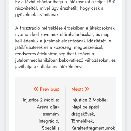
Ez a tévhit eltántoríthatja a játékosokat a teljes körű
részvételtől, mivel úgy érezhetik, hogy csak a
győzelmek számítanak.
A frusztráció mérséklése érdekében a játékosoknak
nyomon kell követniük előrehaladásukat, és meg
kell érteniük a jutalmak elosztásának időzítését. A
játékfrissítések és a közösségi megbeszélések
rendszeres áttekintése segíthet tisztázni a
jutalommechanikában bekövetkező változásokat, és
javíthatja az általános játékélményt.
Post
Previous:
Next:
navigation
Injustice 2 Mobile:
Injustice 2 Mobile:
Aréna díjak
Napi belépési
esemény
drágakövek,
integráció,
Törmelékek,
Speciális
Karakterfragmentumok