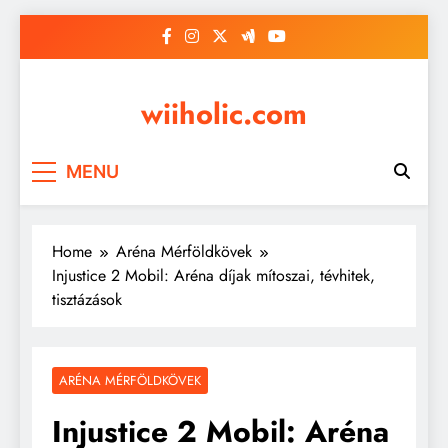
Skip
to
content
wiiholic.com
MENU
Home
Aréna Mérföldkövek
Injustice 2 Mobil: Aréna díjak mítoszai, tévhitek,
tisztázások
ARÉNA MÉRFÖLDKÖVEK
Injustice 2 Mobil: Aréna