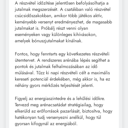
A részvétel időzítése jelentősen befolyásolhatja a
jutalmak megszerzését. A csatákban való részvétel
csúcsidőszakokban, amikor több játékos aktív,
keményebb versenyt eredményezhet, de magasabb
jutalmakat is. Próbálj részt venni olyan
eseményeken vagy különleges kihívásokon,
amelyek bónuszjutalmakat kínálnak.
Fontos, hogy fenntarts egy következetes részvételi
ütemtervet. A rendszeres arénába lépés segíthet a
pontok és jutalmak felhalmozásában az idő
múlásával. Tűzz ki napi részvételi célt a maximális
kereseti potenciál érdekében, még akkor is, ha ez
néhány gyors mérkőzés teljesítését jelenti.
Figyelj az energiaszintedre és a lehűlési időkre.
Tervezd meg arénacsatádat stratégiailag, hogy
elkerüld az erőforrások pazarlását, biztosítva, hogy
hatékonyan tudj versenyezni anélkül, hogy túl
gyorsan kifogynál az energiából.