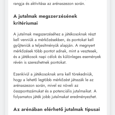
rangja és aktivitása az arénaszezon során.
A jutalmak megszerzésének
kritériumai
A jutalmak megszerzéséhez a játékosoknak részt
kell venniük a mérkőzésekben, és pontokat kell
gyűjteniük a teljesítményük alapján. A megnyert
mérkőzések több pontot adnak, mint a vesztesek,
és a játékosok napi célok és különleges események
révén is szerezhetnek pontokat.
Ezenkívül a játékosoknak arra kell törekedniük,
hogy a lehető legtöbb mérkőzést játsszák le az
arénaszezon során, mivel ez növeli az
összpontszámukat és a potenciális jutalmaikat. A
folyamatos játék jobb jutalmakat eredményezhet.
Az arénában elérhető jutalmak típusai