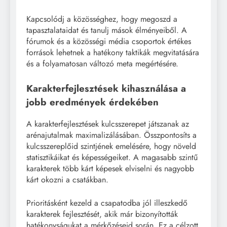
Kapcsolódj a közösséghez, hogy megoszd a
tapasztalataidat és tanulj mások élményeiből. A
fórumok és a közösségi média csoportok értékes
források lehetnek a hatékony taktikák megvitatására
és a folyamatosan változó meta megértésére.
Karakterfejlesztések kihasználása a
jobb eredmények érdekében
A karakterfejlesztések kulcsszerepet játszanak az
arénajutalmak maximalizálásában. Összpontosíts a
kulcsszereplőid szintjének emelésére, hogy növeld
statisztikáikat és képességeiket. A magasabb szintű
karakterek több kárt képesek elviselni és nagyobb
kárt okozni a csatákban.
Prioritásként kezeld a csapatodba jól illeszkedő
karakterek fejlesztését, akik már bizonyították
hatékonyságukat a mérkőzéseid során. Ez a célzott