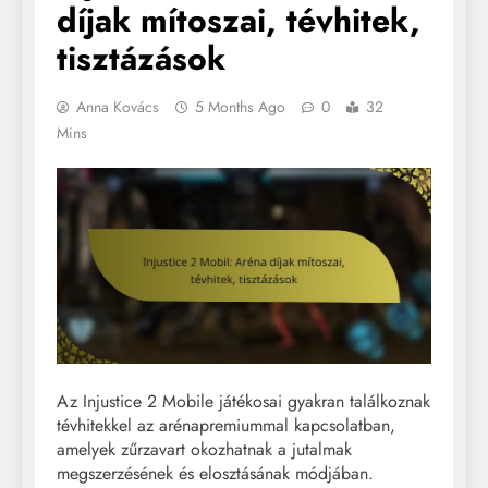
díjak mítoszai, tévhitek,
tisztázások
Anna Kovács
5 Months Ago
0
32
Mins
Az Injustice 2 Mobile játékosai gyakran találkoznak
tévhitekkel az arénapremiummal kapcsolatban,
amelyek zűrzavart okozhatnak a jutalmak
megszerzésének és elosztásának módjában.