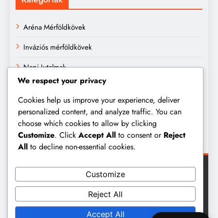
Aréna Mérföldkövek
Inváziós mérföldkövek
Napi Jutalmak
We respect your privacy
Archívum
Cookies help us improve your experience, deliver
personalized content, and analyze traffic. You can
March 2026
choose which cookies to allow by clicking
Customize
. Click
Accept All
to consent or
Reject
February 2026
All
to decline non-essential cookies.
Customize
Reject All
Digital Newspaper - Multipurpose News WordPress Theme
Accept All
2026. Powered By
BlazeThemes
.