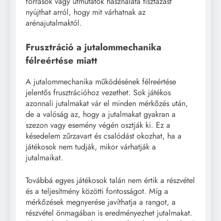
források vagy útmutatók használata tisztázást
nyújthat arról, hogy mit várhatnak az
arénajutalmaktól.
Frusztráció a jutalommechanika
félreértése miatt
A jutalommechanika működésének félreértése
jelentős frusztrációhoz vezethet. Sok játékos
azonnali jutalmakat vár el minden mérkőzés után,
de a valóság az, hogy a jutalmakat gyakran a
szezon vagy esemény végén osztják ki. Ez a
késedelem zűrzavart és csalódást okozhat, ha a
játékosok nem tudják, mikor várhatják a
jutalmaikat.
Továbbá egyes játékosok talán nem értik a részvétel
és a teljesítmény közötti fontosságot. Míg a
mérkőzések megnyerése javíthatja a rangot, a
részvétel önmagában is eredményezhet jutalmakat.