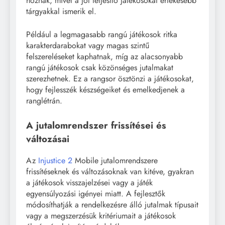
hoznak, mivel a jól teljesítő játékosokat értékesebb
tárgyakkal ismerik el.
Például a legmagasabb rangú játékosok ritka
karakterdarabokat vagy magas szintű
felszereléseket kaphatnak, míg az alacsonyabb
rangú játékosok csak közönséges jutalmakat
szerezhetnek. Ez a rangsor ösztönzi a játékosokat,
hogy fejlesszék készségeiket és emelkedjenek a
ranglétrán.
A jutalomrendszer frissítései és
változásai
Az
Injustice 2
Mobile jutalomrendszere
frissítéseknek és változásoknak van kitéve, gyakran
a játékosok visszajelzései vagy a játék
egyensúlyozási igényei miatt. A fejlesztők
módosíthatják a rendelkezésre álló jutalmak típusait
vagy a megszerzésük kritériumait a játékosok