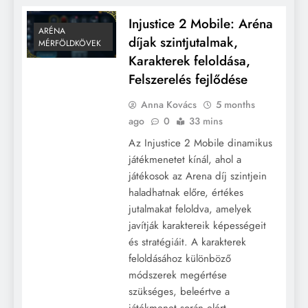
Injustice 2 Mobile: Aréna
ARÉNA
díjak szintjutalmak,
MÉRFÖLDKÖVEK
Karakterek feloldása,
Felszerelés fejlődése
Anna Kovács
5 months
ago
0
33 mins
Az Injustice 2 Mobile dinamikus
játékmenetet kínál, ahol a
játékosok az Arena díj szintjein
haladhatnak előre, értékes
jutalmakat feloldva, amelyek
javítják karaktereik képességeit
és stratégiáit. A karakterek
feloldásához különböző
módszerek megértése
szükséges, beleértve a
játékmenet során elért