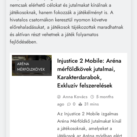
nemcsak elérhető célokat és jutalmakat kínálnak a
játékosoknak, hanem fokozzák a játékélményt is. A
hivatalos csatornákon keresztül nyomon követve
előrehaladásukat, a játékosok tájékozottak maradhatnak
és aktívan részt vehetnek a játék folyamatos
fejlődésében.
Injustice 2 Mobile: Aréna
ARÉNA
mérföldkövek jutalmai,
MÉRFÖLDKÖVEK
Karakterdarabok,
Exkluzív felszerelések
Anna Kovács
5 months
ago
0
31 mins
Az Injustice 2 Mobile izgalmas
Aréna Mérföldkő Jutalmakat kínál
a játékosoknak, amelyeket a
játékosok az Aréna módban elért