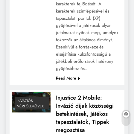
karakterek fejlődését. A
karakterek szintlépésével és
tapasztalati pontok (XP)
gyűjtésével a játékosok olyan
jutalmakat nyitnak meg, amelyek
fokozzák az általános élményt.
Ezenkívül a forráskezelés
elsajátítása kulcsfontosságú a
játékbeli erőforrások hatékony
gyűjtéséhez és…
Read More
Injustice 2 Mobile:
INVÁZIÓS
Invázió díjak közösségi
MÉRFÖLDKÖVEK
betekintések, Játékos
tapasztalatok, Tippek
megosztása