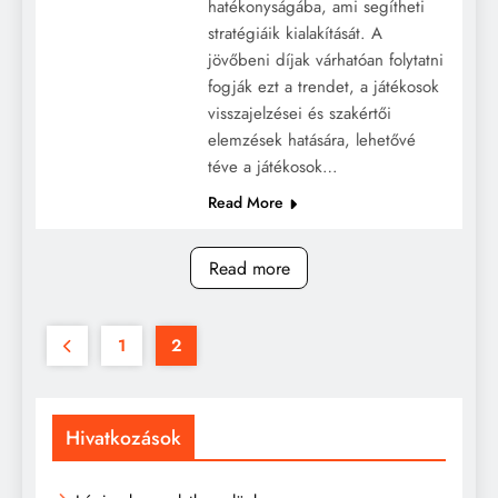
hatékonyságába, ami segítheti
stratégiáik kialakítását. A
jövőbeni díjak várhatóan folytatni
fogják ezt a trendet, a játékosok
visszajelzései és szakértői
elemzések hatására, lehetővé
téve a játékosok…
Read More
Read more
1
2
Hivatkozások