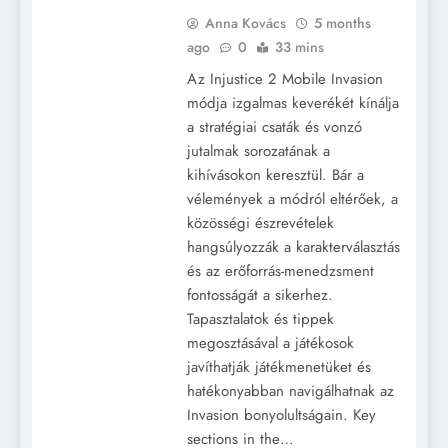
Anna Kovács
5 months
ago
0
33 mins
Az Injustice 2 Mobile Invasion
módja izgalmas keverékét kínálja
a stratégiai csaták és vonzó
jutalmak sorozatának a
kihívásokon keresztül. Bár a
vélemények a módról eltérőek, a
közösségi észrevételek
hangsúlyozzák a karakterválasztás
és az erőforrás-menedzsment
fontosságát a sikerhez.
Tapasztalatok és tippek
megosztásával a játékosok
javíthatják játékmenetüket és
hatékonyabban navigálhatnak az
Invasion bonyolultságain. Key
sections in the…