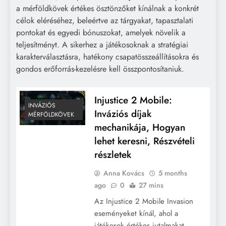
a mérföldkövek értékes ösztönzőket kínálnak a konkrét
célok eléréséhez, beleértve az tárgyakat, tapasztalati
pontokat és egyedi bónuszokat, amelyek növelik a
teljesítményt. A sikerhez a játékosoknak a stratégiai
karakterválasztásra, hatékony csapatösszeállításokra és
gondos erőforrás-kezelésre kell összpontosítaniuk.
Injustice 2 Mobile:
INVÁZIÓS
Inváziós díjak
MÉRFÖLDKÖVEK
mechanikája, Hogyan
lehet keresni, Részvételi
részletek
Anna Kovács
5 months
ago
0
27 mins
Az Injustice 2 Mobile Invasion
eseményeket kínál, ahol a
játékosok értékes jutalmakat